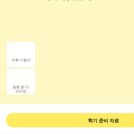
어휘 시험지
음원 듣기/
단어장
학기 준비 자료