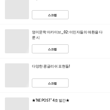
스크랩
영미문학 아카이브_02: 이민자들의 애환을 다
룬 시
스크랩
다양한 콩글리쉬 표현들!
스크랩
★'NE POST' 4호 발간★