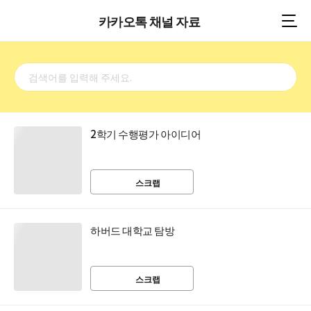
카카오톡 채널 자료
검
색
검
어
색
입
하
력
기
2학기 수행평가 아이디어
스크랩
하버드 대학교 탐방
스크랩