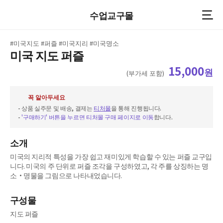
수업교구몰
#미국지도 #퍼즐 #미국지리 #미국명소
미국 지도 퍼즐
15,000
원
(부가세 포함)
꼭 알아두세요
- 상품 실주문 및 배송, 결제는
티처몰
을 통해 진행됩니다.
-
'구매하기' 버튼을 누르면 티처몰 구매 페이지로 이동
합니다.
- 교구 구성 및 내용 문의: NE능률 1833-8368
- 상품 결제 및 배송 문의: 티처몰 1544-7783
소개
미국의 지리적 특성을 가장 쉽고 재미있게 학습할 수 있는 퍼즐 교구입
니다. 미국의 주 단위로 퍼즐 조각을 구성하였고, 각 주를 상징하는 명
소•명물을 그림으로 나타내었습니다.
구성물
지도 퍼즐