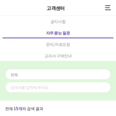
고객센터
공지사항
자주 묻는 질문
문의/자료요청
교과서 구매안내
검
색
검
어
색
입
하
력
기
전체
15
개
의 검색 결과