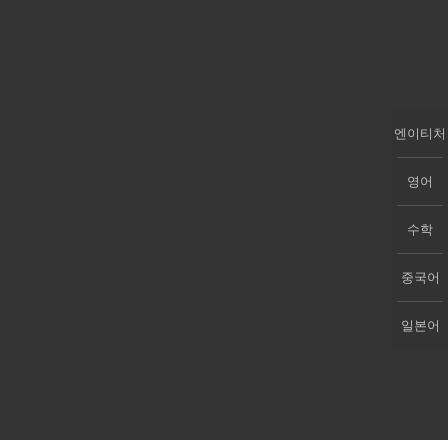
엔이티처
영어
수학
중국어
일본어