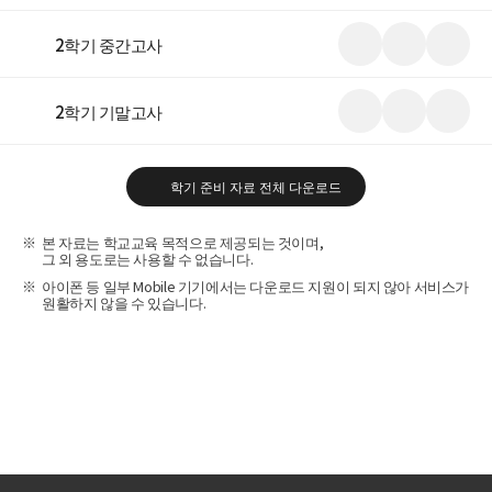
기
드
크
랩
미
다
마
2학기 중간고사
리
운
이
보
로
스
기
드
크
랩
미
다
마
2학기 기말고사
리
운
이
보
로
스
기
드
크
랩
학기 준비 자료 전체 다운로드
본 자료는 학교교육 목적으로 제공되는 것이며,
그 외 용도로는 사용할 수 없습니다.
아이폰 등 일부 Mobile 기기에서는 다운로드 지원이 되지 않아 서비스가
원활하지 않을 수 있습니다.