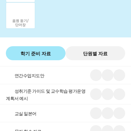
음원 듣기/
단어장
학기 준비 자료
단원별 자료
미
다
마
연간수업지도안
리
운
이
보
로
스
기
드
크
랩
미
다
마
성취기준 가이드 및 교수학습 평가운영
리
운
이
계획서 예시
보
로
스
기
드
크
랩
미
다
마
교실 일본어
리
운
이
보
로
스
기
드
크
랩
미
다
마