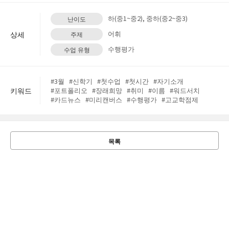
중학교 > 2022 개정 > 생활 중국어 > 6. Nǐ xǐhuan zuò shé
nme?
하(중1~중2), 중하(중2~중3)
난이도
어휘
상세
주제
수행평가
수업 유형
#3월
#신학기
#첫수업
#첫시간
#자기소개
키워드
#포트폴리오
#장래희망
#취미
#이름
#워드서치
#카드뉴스
#미리캔버스
#수행평가
#고교학점제
목록